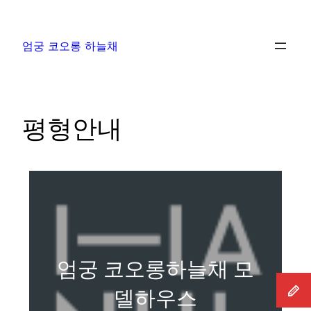
엄궁 코오롱 하늘채
평형안내
엄궁 코오롱하늘채 모
델하우스